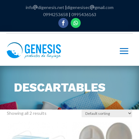
info
digenesis.net
|
digenesisec
gmail.com
0994253658
|
0995436163
DESCARTABLES
Showing all 2 results