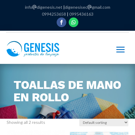
info
digenesis.net
|
digenesisec
gmail.com
0994253658
|
0995436163
TOALLAS DE MANO
EN ROLLO
Showing all 2 results