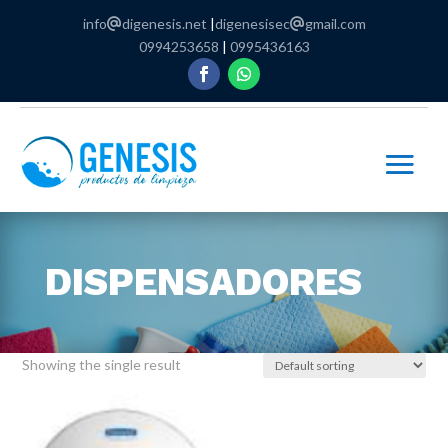
info
digenesis.net
|
digenesisec
gmail.com
0994253658
|
0995436163
DISPENSADORES
Showing the single result