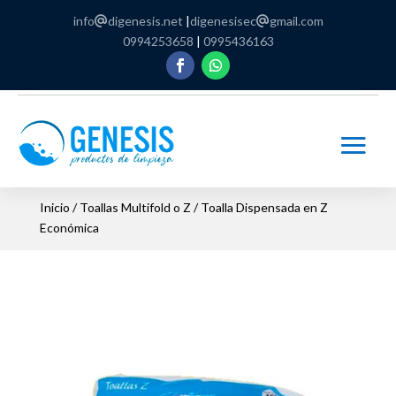
info
digenesis.net
|
digenesisec
gmail.com
0994253658
|
0995436163
Inicio
/
Toallas Multifold o Z
/ Toalla Dispensada en Z
Económica