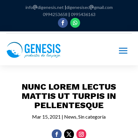
info
digenesis.net
|
digenesisec
gmail.com
0994253658
|
0995436163
NUNC LOREM LECTUS
MATTIS UT TURPIS IN
PELLENTESQUE
Mar 15, 2021
|
News
,
Sin categoría