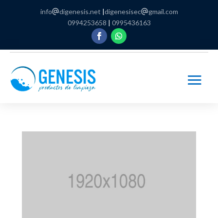
info
digenesis.net
|
digenesisec
gmail.com
0994253658
|
0995436163