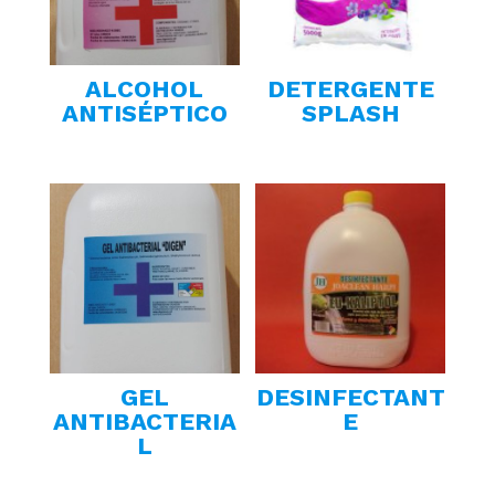
ALCOHOL
DETERGENTE
ANTISÉPTICO
SPLASH
GEL
DESINFECTANT
ANTIBACTERIA
E
L