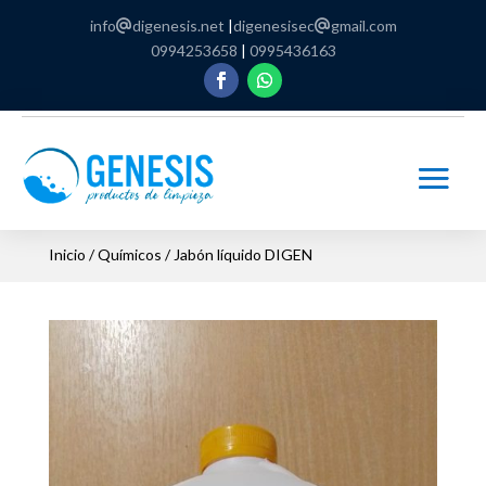
info
digenesis.net
|
digenesisec
gmail.com
0994253658
|
0995436163
Inicio
/
Químicos
/ Jabón líquido DIGEN