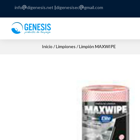
info
digenesis.net
|
digenesisec
gmail.com
Inicio
/
Limpiones
/ Limpión MAXWIPE