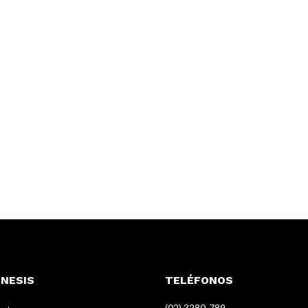
ENESIS
TELÉFONOS
(02) 3280-789