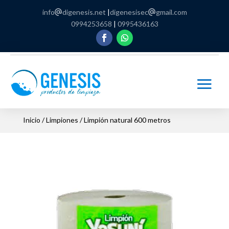
info
digenesis.net
|
digenesisec
gmail.com
0994253658
|
0995436163
Inicio
/
Limpiones
/ Limpión natural 600 metros